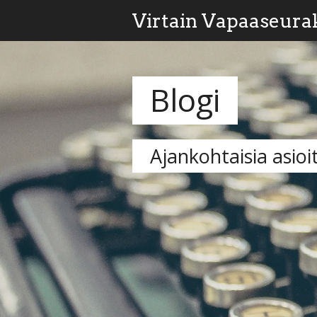
Virtain Vapaaseura
Blogi
Ajankohtaisia asioi