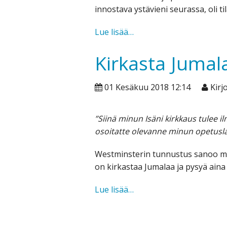
innostava ystävieni seurassa, oli t
Aina
Lue lisää…
kun
Kirkasta Jumal
muistan
teitä
01 Kesäkuu 2018 12:14
Kirjo
”Siinä minun Isäni kirkkaus tulee il
osoitatte olevanne minun opetusla
Westminsterin tunnustus sanoo m
on kirkastaa Jumalaa ja pysyä ain
Kirkasta
Lue lisää…
Jumalaa