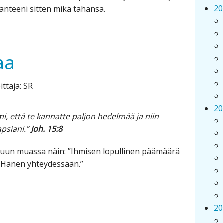
20
ilanteeni sitten mikä tahansa.
aa
ittaja: SR
20
mi, että te kannatte paljon hedelmää ja niin
psiani.”
Joh. 15:8
uun muassa näin: ”Ihmisen lopullinen päämäärä
a Hänen yhteydessään.”
20