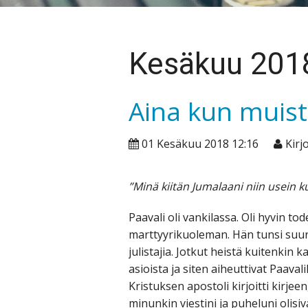
Kesäkuu 201
Aina kun muist
01 Kesäkuu 2018 12:16
Kirjo
”Minä kiitän Jumalaani niin usein ku
Paavali oli vankilassa. Oli hyvin t
marttyyrikuoleman. Hän tunsi suur
julistajia. Jotkut heistä kuitenkin 
asioista ja siten aiheuttivat Paaval
Kristuksen apostoli kirjoitti kirjeen
minunkin viestini ja puheluni olisiv