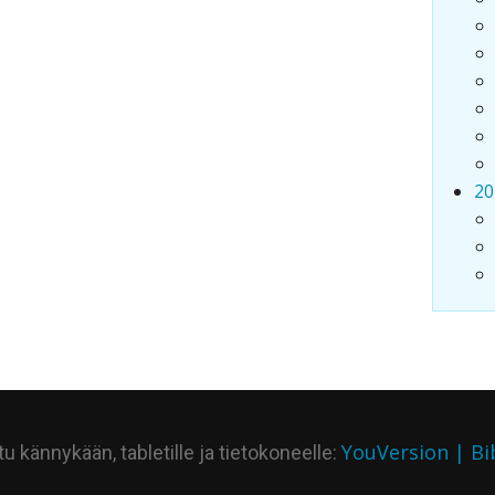
20
YouVersion | Bi
 kännykään, tabletille ja tietokoneelle: