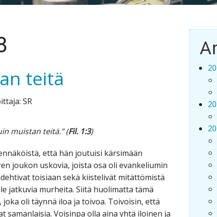
8
Ar
20
an teitä
ittaja: SR
20
20
in muistan teitä.” (
Fil. 1:3
)
odennäköistä, että hän joutuisi kärsimään
en joukon uskovia, joista osa oli evankeliumin
kadehtivat toisiaan sekä kiistelivät mitättömistä
ille jatkuvia murheita. Siitä huolimatta tämä
, joka oli täynnä iloa ja toivoa. Toivoisin, että
at samanlaisia. Voisinpa olla aina yhtä iloinen ja