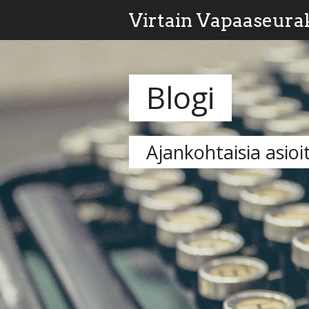
Virtain Vapaaseura
Blogi
Ajankohtaisia asioi