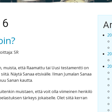
16
Ar
20
oin?
oittaja: SR
20
20
n, muista, että Raamattu tai Uusi testamentti on
a siitä. Näytä Sanaa etsivälle. Ilman Jumalan Sanaa
uhuu Sanan kautta.
uitenkin muistaen, että voit olla viimeinen henkilö
lastuksen tärkeys jokaiselle. Olet siitä kerran