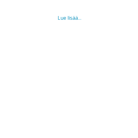
Miten
Lue lisää…
evankelioin?