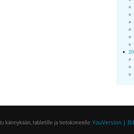
20
YouVersion | Bi
 kännykään, tabletille ja tietokoneelle: