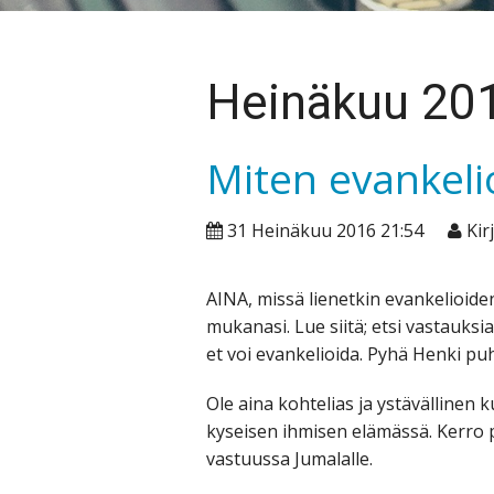
Heinäkuu 20
Miten evankeli
31 Heinäkuu 2016 21:54
Kirj
AINA, missä lienetkin evankelioide
mukanasi. Lue siitä; etsi vastauksi
et voi evankelioida. Pyhä Henki p
Ole aina kohtelias ja ystävällinen k
kyseisen ihmisen elämässä. Kerro pe
vastuussa Jumalalle.