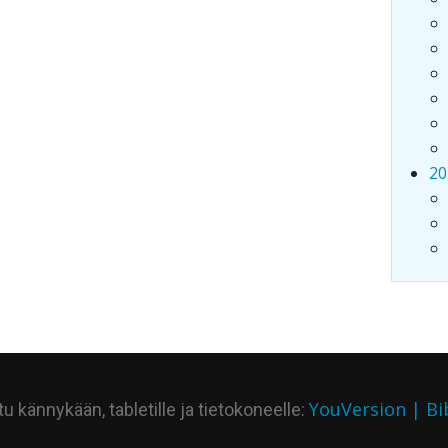
20
YouVersion | Bi
 kännykään, tabletille ja tietokoneelle: