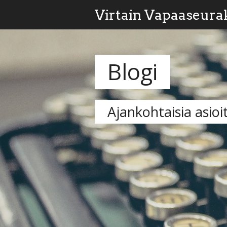
Virtain Vapaaseura
Blogi
Ajankohtaisia asioi