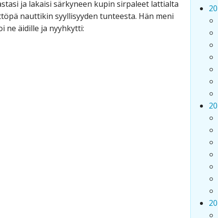
astasi ja lakaisi särkyneen kupin sirpaleet lattialta
20
töpä nauttikin syyllisyyden tunteesta. Hän meni
 ne äidille ja nyyhkytti:
20
20