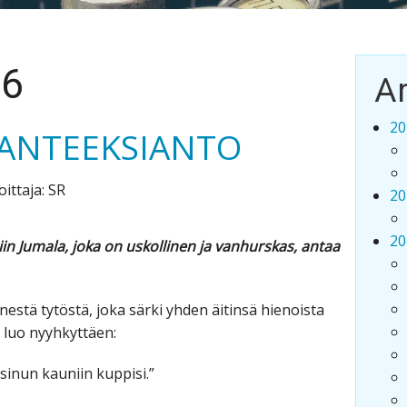
26
Ar
20
 ANTEEKSIANTO
oittaja: SR
20
20
 Jumala, joka on uskollinen ja vanhurskas, antaa
estä tytöstä, joka särki yhden äitinsä hienoista
 luo nyyhkyttäen:
n sinun kauniin kuppisi.”