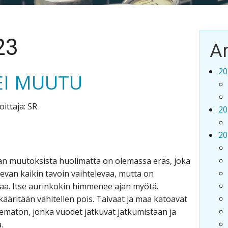
23
Ar
20
 EI MUUTU
oittaja: SR
20
20
an muutoksista huolimatta on olemassa eräs, joka
evan kaikin tavoin vaihtelevaa, mutta on
aa. Itse aurinkokin himmenee ajan myötä.
äritään vähitellen pois. Taivaat ja maa katoavat
ematon, jonka vuodet jatkuvat jatkumistaan ja
.