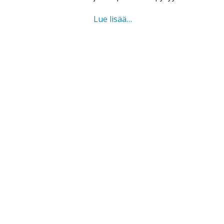
ON
Lue lisää…
YKSI
JOKA
EI
MUUTU