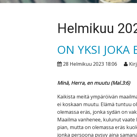
Helmikuu 20
ON YKSI JOKA
28 Helmikuu 2023 18:06
Kirj
Minä, Herra, en muutu (Mal.3:6)
Kaikista meitä ympäröivän maailm
ei koskaan muutu. Elämä tuntuu ol
olemassa eräs, jonka sydän on vak
Maailma vanhenee, kulunut vaate kä
pian, mutta on olemassa eräs kuol
jonka persoona pysyy aina samana