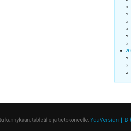
20
YouVersion | Bi
 kännykään, tabletille ja tietokoneelle: