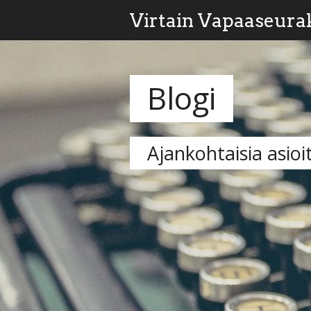
Virtain Vapaaseura
Blogi
Ajankohtaisia asioi