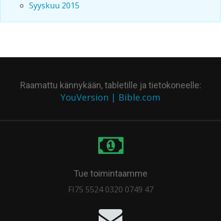
Syyskuu 2015
Raamattu kännykään, tabletille ja tietokoneelle:
YouVersion | Bible.com
Tue toimintaamme
FI75 5524 0320 0749 47