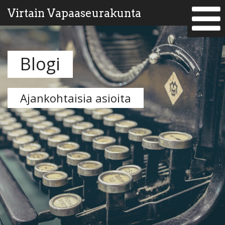
Virtain Vapaaseurakunta
Blogi
Ajankohtaisia asioita