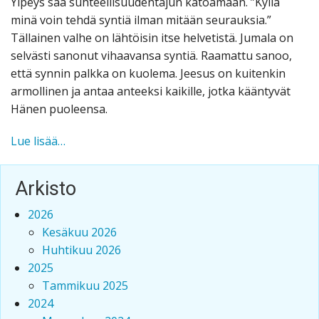
Ylpeys saa suhteellisuudentajun katoamaan. ”Kyllä
minä voin tehdä syntiä ilman mitään seurauksia.”
Tällainen valhe on lähtöisin itse helvetistä. Jumala on
selvästi sanonut vihaavansa syntiä. Raamattu sanoo,
että synnin palkka on kuolema. Jeesus on kuitenkin
armollinen ja antaa anteeksi kaikille, jotka kääntyvät
Hänen puoleensa.
KOVASYDÄMISET
Lue lisää…
IHMISET
Arkisto
2026
Kesäkuu 2026
Huhtikuu 2026
2025
Tammikuu 2025
2024