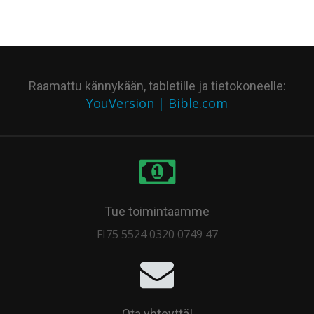
Raamattu kännykään, tabletille ja tietokoneelle:
YouVersion | Bible.com
Tue toimintaamme
FI75 5524 0320 0749 47
Ota yhteyttä!