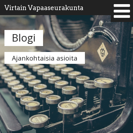
Virtain Vapaaseurakunta
Blogi
Ajankohtaisia asioita