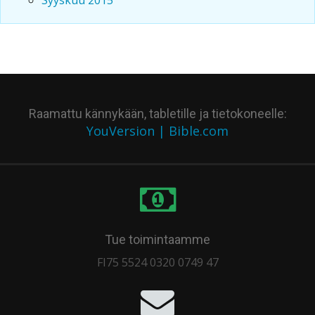
Raamattu kännykään, tabletille ja tietokoneelle:
YouVersion | Bible.com
Tue toimintaamme
FI75 5524 0320 0749 47