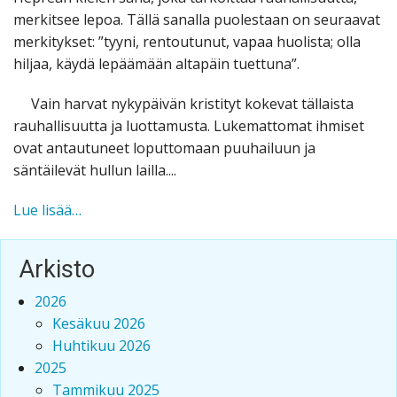
merkitsee lepoa. Tällä sanalla puolestaan on seuraavat
merkitykset: ”tyyni, rentoutunut, vapaa huolista; olla
hiljaa, käydä lepäämään altapäin tuettuna”.
Vain harvat nykypäivän kristityt kokevat tällaista
rauhallisuutta ja luottamusta. Lukemattomat ihmiset
ovat antautuneet loputtomaan puuhailuun ja
säntäilevät hullun lailla....
HENGELLISEN
Lue lisää…
VOIMAN
SALAISUUS
Arkisto
2026
Kesäkuu 2026
Huhtikuu 2026
2025
Tammikuu 2025