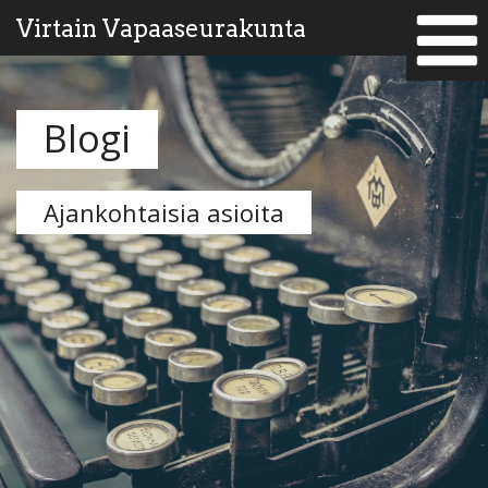
Virtain Vapaaseurakunta
Blogi
Ajankohtaisia asioita