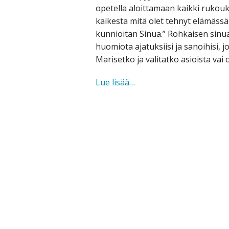
opetella aloittamaan kaikki rukoukse
kaikesta mitä olet tehnyt elämässän
kunnioitan Sinua.” Rohkaisen sinu
huomiota ajatuksiisi ja sanoihisi, jo
Marisetko ja valitatko asioista vai 
Paras
Lue lisää…
tapa
aloittaa
rukous
ja
uusi
vuosi