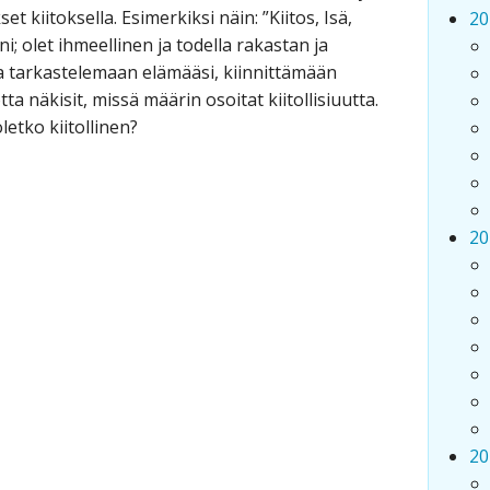
t kiitoksella. Esimerkiksi näin: ”Kiitos, Isä,
20
i; olet ihmeellinen ja todella rakastan ja
a tarkastelemaan elämääsi, kiinnittämään
tta näkisit, missä määrin osoitat kiitollisiuutta.
oletko kiitollinen?
20
20