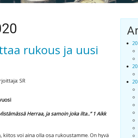
020
Ar
20
ttaa rukous ja uusi
20
joittaja: SR
20
vuosi
listämässä Herraa, ja samoin joka ilta..” 1 Aikk
 kiitos voi aina olla osa rukoustamme. On hyvä