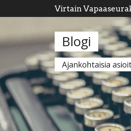
Virtain Vapaaseura
Blogi
Ajankohtaisia asioi