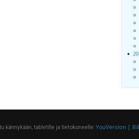
20
YouVersion | Bi
 kännykään, tabletille ja tietokoneelle: